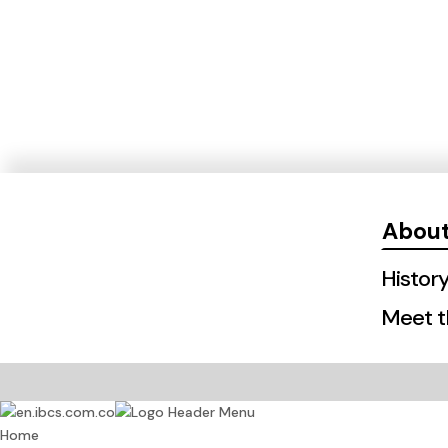
About
Histor
Meet t
Home